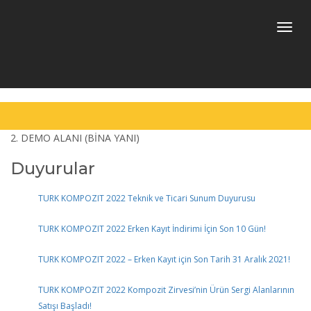
Toggle
naviga
2. DEMO ALANI (BİNA YANI)
Kompozit Uygulama – TİLA
Duyurular
TURK KOMPOZIT 2022 Teknik ve Ticari Sunum Duyurusu
TURK KOMPOZIT 2022 Erken Kayıt İndirimi İçin Son 10 Gün!
KOMPOZİT – 2. DEMO ALANI
TURK KOMPOZIT 2022 – Erken Kayıt için Son Tarih 31 Aralık 2021!
TURK KOMPOZIT 2022 Kompozit Zirvesi’nin Ürün Sergi Alanlarının
Satışı Başladı!