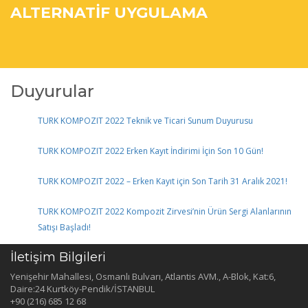
ALTERNATİF UYGULAMA
Duyurular
ÖRNEKLERİ – HASAN GÜNER –
TURK KOMPOZIT 2022 Teknik ve Ticari Sunum Duyurusu
TURK KOMPOZIT 2022 Erken Kayıt İndirimi İçin Son 10 Gün!
SUPERLİT
TURK KOMPOZIT 2022 – Erken Kayıt için Son Tarih 31 Aralık 2021!
TURK KOMPOZIT 2022 Kompozit Zirvesi’nin Ürün Sergi Alanlarının
Satışı Başladı!
İletişim Bilgileri
Yenişehir Mahallesi, Osmanlı Bulvarı, Atlantis AVM., A-Blok, Kat:6,
Daire:24 Kurtköy-Pendik/İSTANBUL
+90 (216) 685 12 68