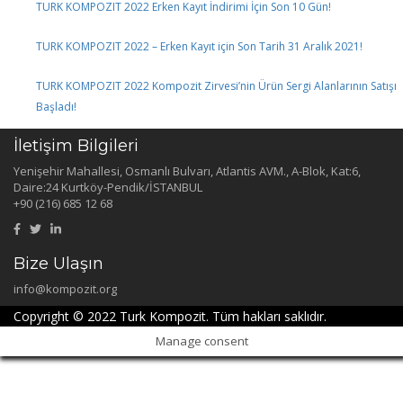
TURK KOMPOZIT 2022 Erken Kayıt İndirimi İçin Son 10 Gün!
TURK KOMPOZIT 2022 – Erken Kayıt için Son Tarih 31 Aralık 2021!
TURK KOMPOZIT 2022 Kompozit Zirvesi’nin Ürün Sergi Alanlarının Satışı
Başladı!
İletişim Bilgileri
Yenişehir Mahallesi, Osmanlı Bulvarı, Atlantis AVM., A-Blok, Kat:6,
Daire:24 Kurtköy-Pendik/İSTANBUL
+90 (216) 685 12 68
Bize Ulaşın
info@kompozit.org
Copyright © 2022 Turk Kompozit. Tüm hakları saklıdır.
Manage consent