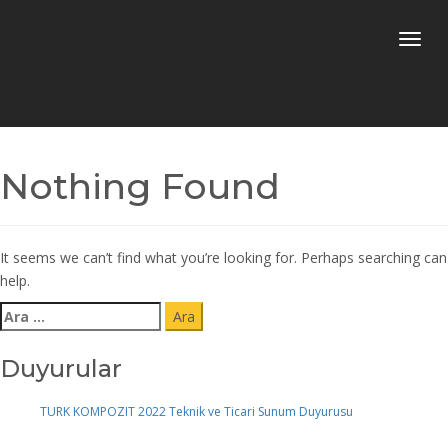
Toggle
naviga
Nothing Found
It seems we can’t find what you’re looking for. Perhaps searching can
help.
Arama:
Duyurular
TURK KOMPOZIT 2022 Teknik ve Ticari Sunum Duyurusu