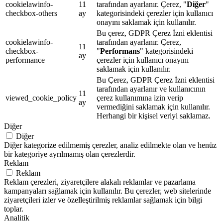
cookielawinfo-
11
tarafından ayarlanır. Çerez, "
Diğer
"
checkbox-others
ay
kategorisindeki çerezler için kullanıcı
onayını saklamak için kullanılır.
Bu çerez, GDPR Çerez İzni eklentisi
cookielawinfo-
tarafından ayarlanır. Çerez,
11
checkbox-
"
Performans
" kategorisindeki
ay
performance
çerezler için kullanıcı onayını
saklamak için kullanılır.
Bu Çerez, GDPR Çerez İzni eklentisi
tarafından ayarlanır ve kullanıcının
11
viewed_cookie_policy
çerez kullanımına izin verip
ay
vermediğini saklamak için kullanılır.
Herhangi bir kişisel veriyi saklamaz.
Diğer
Diğer
Diğer kategorize edilmemiş çerezler, analiz edilmekte olan ve henüz
bir kategoriye ayrılmamış olan çerezlerdir.
Reklam
Reklam
Reklam çerezleri, ziyaretçilere alakalı reklamlar ve pazarlama
kampanyaları sağlamak için kullanılır. Bu çerezler, web sitelerinde
ziyaretçileri izler ve özelleştirilmiş reklamlar sağlamak için bilgi
toplar.
Analitik