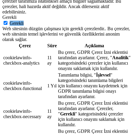
çerezler tarafımıza istatistiksel amaçlı bilgiler sağlamaktadır. Bu
çerezler, hali hazırda aktif değildir. Ancak dilerseniz aktif
edebilirsiniz.
Gerekli
Gerekli
Web sitesinin düzgün çalışması için gerekli çerezlerdir.. Bu çerezler,
web sitesinin temel işlevlerini ve güvenlik özelliklerini anonim
olarak sağlar.
Çerez
Süre
Açıklama
Bu çerez, GDPR Çerez İzni eklentisi
cookielawinfo-
11
tarafından ayarlanır. Çerez, "
Analitik
"
checkbox-analytics
ay
kategorisindeki çerezler için kullanıcı
onayını saklamak için kullanılır.
Tanımlama bilgisi, "
İşlevsel
"
kategorisindeki tanımlama bilgileri
cookielawinfo-
1 Yıl
için kullanıcı onayını kaydetmek için
checkbox-functional
GDPR tanımlama bilgisi onayı
tarafından ayarlanır.
Bu çerez, GDPR Çerez İzni eklentisi
tarafından ayarlanır. Çerezler,
cookielawinfo-
11
"
Gerekli
" kategorisindeki çerezler
checkbox-necessary
ay
için kullanıcı onayını saklamak için
kullanılır.
Bu çerez, GDPR Çerez İzni eklentisi